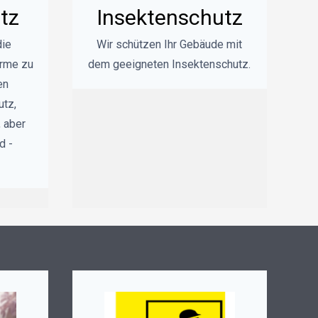
tz
Insektenschutz
die
Wir schützen Ihr Gebäude mit
ärme zu
dem geeigneten Insektenschutz.
en
utz,
, aber
d -